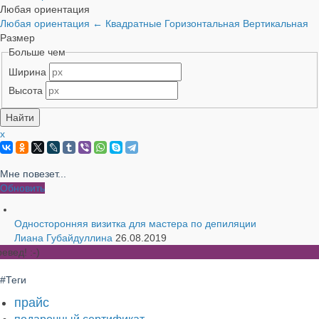
Любая ориентация
Любая ориентация
←
Квадратные
Горизонтальная
Вертикальная
Размер
Больше чем
Ширина
Высота
x
Мне повезет...
Обновить
Односторонняя визитка для мастера по депиляции
Лиана Губайдуллина
26.08.2019
евед! :-)
#Теги
прайс