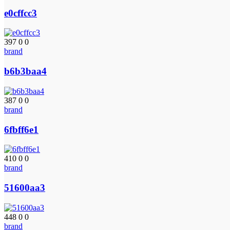
e0cffcc3
397
0
0
brand
b6b3baa4
387
0
0
brand
6fbff6e1
410
0
0
brand
51600aa3
448
0
0
brand