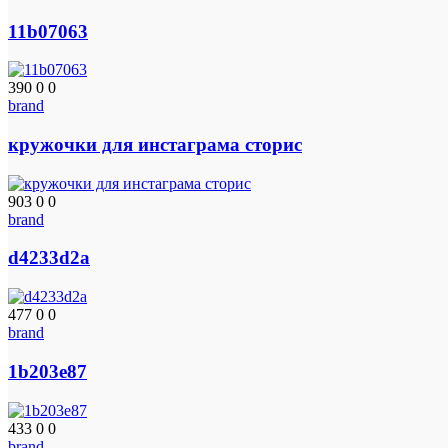
11b07063
390
0
0
brand
кружочки для инстаграма сторис
903
0
0
brand
d4233d2a
477
0
0
brand
1b203e87
433
0
0
brand