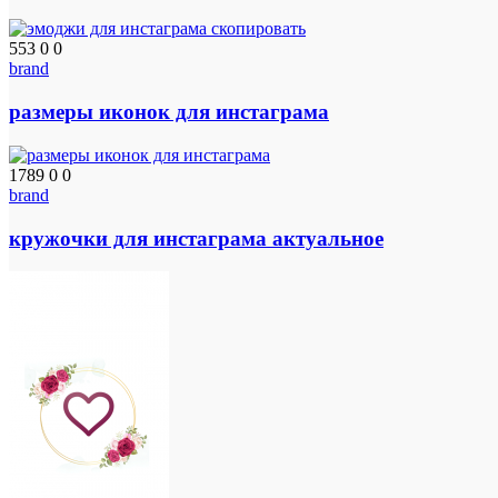
553
0
0
brand
размеры иконок для инстаграма
1789
0
0
brand
кружочки для инстаграма актуальное