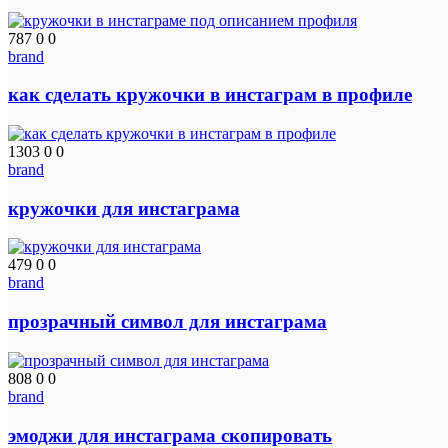
787
0
0
brand
как сделать кружочки в инстаграм в профиле
1303
0
0
brand
кружочки для инстаграма
479
0
0
brand
прозрачный символ для инстаграма
808
0
0
brand
эмоджи для инстаграма скопировать