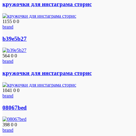
кружочки для инстаграма сторис
1155
0
0
brand
b39e5b27
564
0
0
brand
кружочки для инстаграма сторис
1041
0
0
brand
08067bed
398
0
0
brand