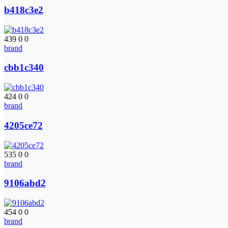
b418c3e2
439
0
0
brand
cbb1c340
424
0
0
brand
4205ce72
535
0
0
brand
9106abd2
454
0
0
brand