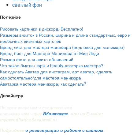
светлый фон
Полезное
Рисовать картинки в дискорд. Бесплатно!
Размеры визиток в России, ширина и длина стандартных, евро и
необычных визитных карточек
Бренд лист для мастера маникюра (подложка для маникюра)
Бренд Лист для Мастера Маникюра от Мир Леди
Размер фото для авито объявлений
Что такое бьюти-шарж и beauty-аватарка мастера?
Как сделать Аватар для инстаграм, арт аватар, сделать
самостоятельно/для мастера маникюра
Аватарка мастера маникюра, как сделать?
Дизайнеру
По всем вопросам и предложениям
напишите нам
через
ВКонтакте
. или на Е-майл:
mybrendlist(собака)mail.ru
Подробнее
о регистрации и работе с сайтом