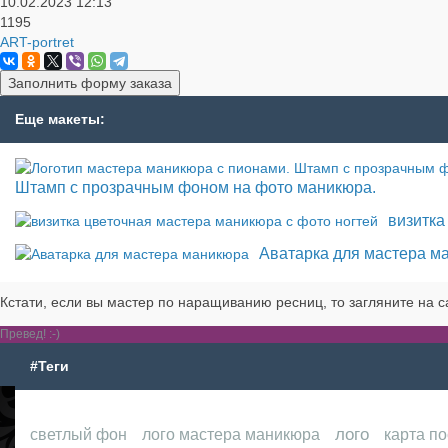
10.02.2023
12:13
1195
ART-portret
Заполнить форму заказа
Еще макеты:
Штамп с прозрачным фоном на фото маникюра.
визитка
Аватарка для мастера м
Кстати, если вы мастер по наращиванию ресниц, то загляните на с
Превед! :-)
#Теги
лого
светлый фон
лого мастера маникюра
карта п