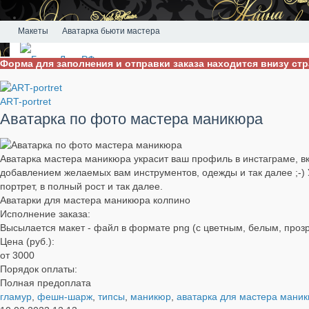
Макеты
Аватарка бьюти мастера
Форма для заполнения и отправки заказа находится внизу ст
ART-portret
Аватарка по фото мастера маникюра
Аватарка мастера маникюра украсит ваш профиль в инстаграме, вко
добавлением желаемых вам инструментов, одежды и так далее ;-) У
портрет, в полный рост и так далее.
Аватарки для мастера маникюра колпино
Исполнение заказа:
Высылается макет - файл в формате png (c цветным, белым, про
Цена (руб.):
от 3000
Порядок оплаты:
Полная предоплата
гламур
,
фешн-шарж
,
типсы
,
маникюр
,
аватарка для мастера мани