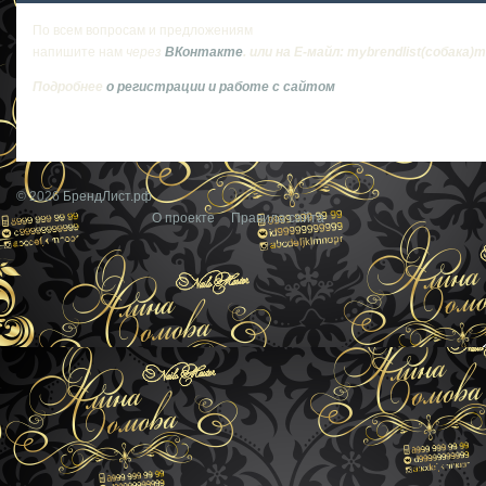
По всем вопросам и предложениям
напишите нам
через
ВКонтакте
. или на Е-майл:
mybrendlist(собака)ma
Подробнее
о регистрации и работе с сайтом
© 2026
БрендЛист.рф
О проекте
Правила сайта