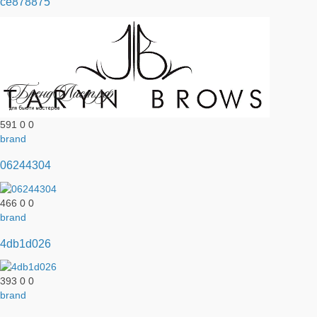
ce878875
591
0
0
brand
06244304
466
0
0
brand
4db1d026
393
0
0
brand