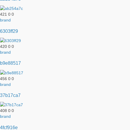
421
0
0
brand
6303ff29
420
0
0
brand
b9e88517
456
0
0
brand
37b17ca7
408
0
0
brand
4fcf916e