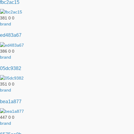
fbc2ac15
381
0
0
brand
ed483a67
386
0
0
brand
05dc9382
351
0
0
brand
bea1a877
447
0
0
brand