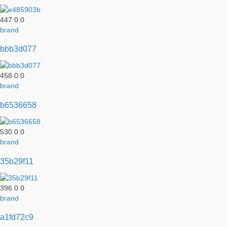
447
0
0
brand
bbb3d077
458
0
0
brand
b6536658
530
0
0
brand
35b29f11
396
0
0
brand
a1fd72c9