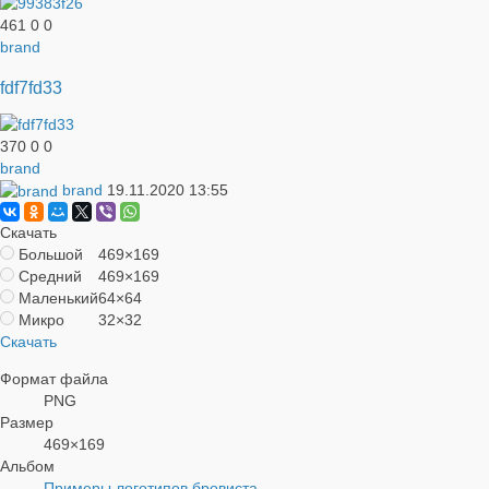
461
0
0
brand
fdf7fd33
370
0
0
brand
brand
19.11.2020
13:55
Скачать
Большой
469×169
Средний
469×169
Маленький
64×64
Микро
32×32
Скачать
Формат файла
PNG
Размер
469×169
Альбом
Примеры логотипов бровиста