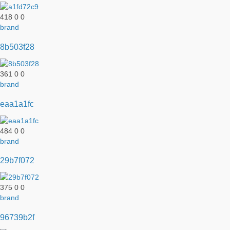
418
0
0
brand
8b503f28
361
0
0
brand
eaa1a1fc
484
0
0
brand
29b7f072
375
0
0
brand
96739b2f