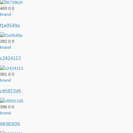
469
0
0
brand
f1e0549a
382
0
0
brand
c2424113
381
0
0
brand
c85812d5
396
0
0
brand
99383f26