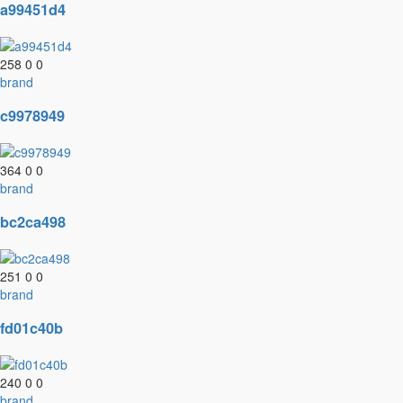
a99451d4
258
0
0
brand
c9978949
364
0
0
brand
bc2ca498
251
0
0
brand
fd01c40b
240
0
0
brand