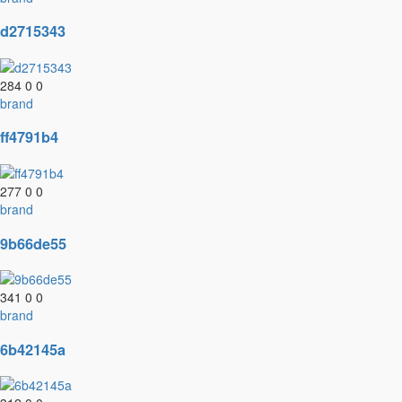
d2715343
284
0
0
brand
ff4791b4
277
0
0
brand
9b66de55
341
0
0
brand
6b42145a