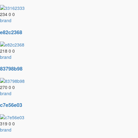
234
0
0
brand
e82c2368
218
0
0
brand
83798b98
270
0
0
brand
c7e56e03
319
0
0
brand