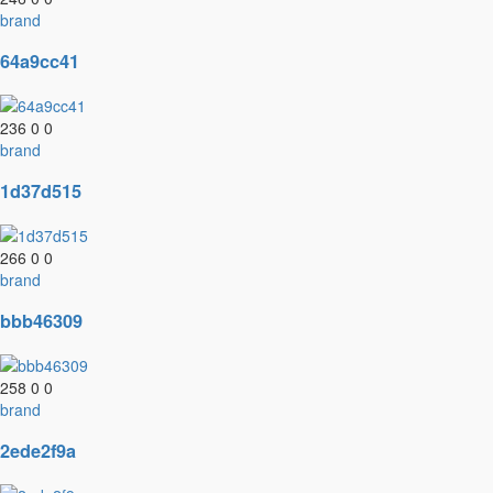
brand
64a9cc41
236
0
0
brand
1d37d515
266
0
0
brand
bbb46309
258
0
0
brand
2ede2f9a