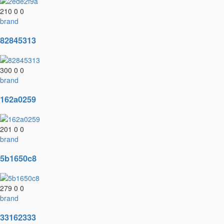
210
0
0
brand
82845313
300
0
0
brand
162a0259
201
0
0
brand
5b1650c8
279
0
0
brand
33162333