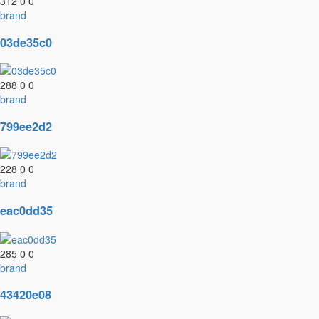
312
0
0
brand
03de35c0
288
0
0
brand
799ee2d2
228
0
0
brand
eac0dd35
285
0
0
brand
43420e08