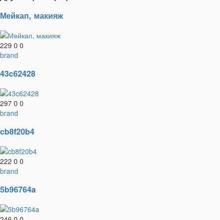
Мейкап, макияж
229
0
0
brand
43c62428
297
0
0
brand
cb8f20b4
222
0
0
brand
5b96764a
246
0
0