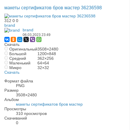
макеты сертификатов бров мастер 36236598
312
0
0
brand
brand
06.03.2023
23:49
Скачать
Оригинальный
3508×2480
Большой
1200×848
Средний
362×256
Маленький
64×64
Микро
32×32
Скачать
Формат файла
PNG
Размер
3508×2480
Альбом
макеты сертификатов бров мастер
Просмотры
310 просмотров
Скачиваний
0