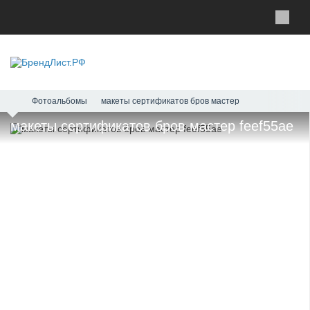
Фотоальбомы
макеты сертификатов бров мастер
макеты сертификатов бров мастер feef55ae