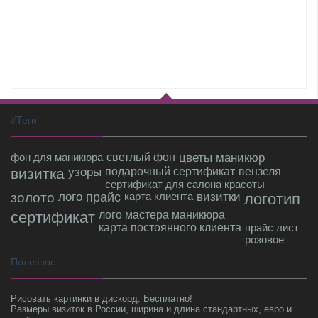
#Теги
фон для маникюра
светлый фон
цветы
маникюр
визитка
узоры
подарочный сертификат
вензеля
сертификат для салона красоты
золото
лого
прайс
карта клиента
визитки
логотип
сертификат
лого мастера маникюра
карта постоянного клиента
прайс лист
розовое
Полезное
Рисовать картинки в дискорд. Бесплатно!
Размеры визиток в России, ширина и длина стандартных, евро и