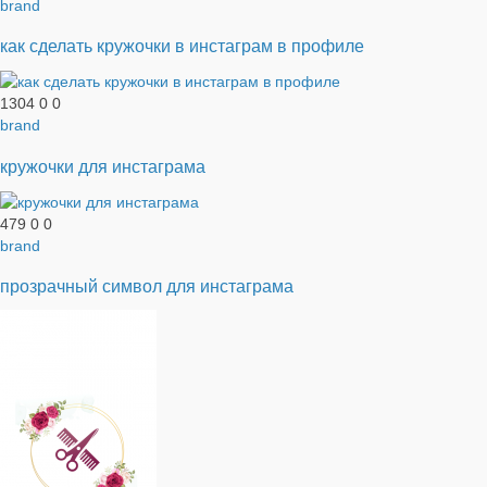
brand
как сделать кружочки в инстаграм в профиле
1304
0
0
brand
кружочки для инстаграма
479
0
0
brand
прозрачный символ для инстаграма