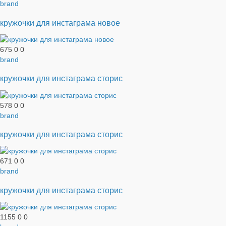
brand
кружочки для инстаграма новое
675
0
0
brand
кружочки для инстаграма сторис
578
0
0
brand
кружочки для инстаграма сторис
671
0
0
brand
кружочки для инстаграма сторис
1155
0
0