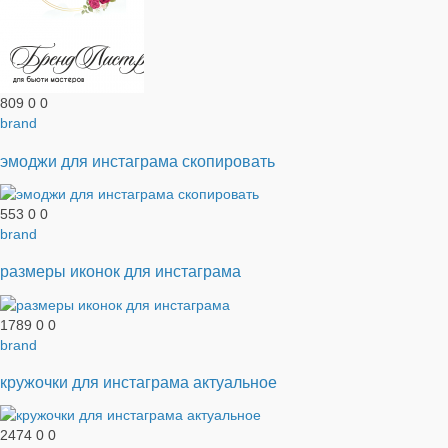
809
0
0
brand
эмоджи для инстаграма скопировать
553
0
0
brand
размеры иконок для инстаграма
1789
0
0
brand
кружочки для инстаграма актуальное
2474
0
0