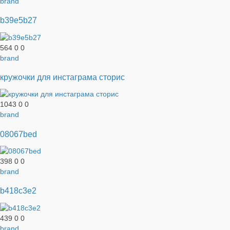
brand
b39e5b27
564
0
0
brand
кружочки для инстаграма сторис
1043
0
0
brand
08067bed
398
0
0
brand
b418c3e2
439
0
0
brand