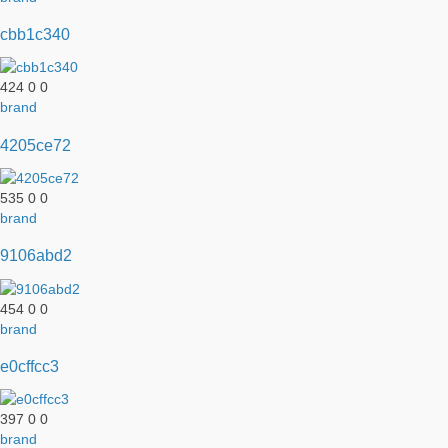
cbb1c340
424
0
0
brand
4205ce72
535
0
0
brand
9106abd2
454
0
0
brand
e0cffcc3
397
0
0
brand