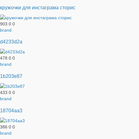
кружочки для инстаграма сторис
903
0
0
brand
d4233d2a
478
0
0
brand
1b203e87
433
0
0
brand
18704aa3
386
0
0
brand