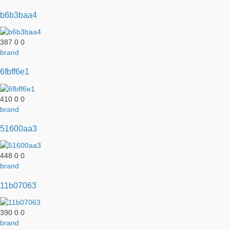
b6b3baa4
387
0
0
brand
6fbff6e1
410
0
0
brand
51600aa3
448
0
0
brand
11b07063
390
0
0
brand